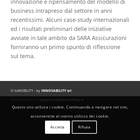
innovazione e ripensamento del modello di
business intrapreso dal settore in anni
recentissimi. Alcuni case-study internazionali
ed i risultati preliminari delle iniziative
avviate in tale ambito da SARA Assicurazioni
forniranno un primo spunto di riflessione
sul tema.
© IoMOBILITY - by
INNOVABILITY srl
Per informazioni:
segreteria@innovability.it
Questo sito utilizza i cookie. Continuando a navigare nel sito,
acconsentite al nostro utilizzo dei cookie.
Accetta
Rifiuta